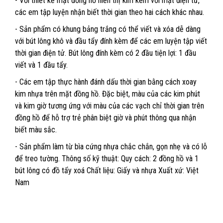
- Với thiết kế mặt đồng hồ hiển thị kim kèm với mặt điện tử,
các em tập luyện nhận biết thời gian theo hai cách khác nhau.
- Sản phẩm có khung bảng trắng có thể viết và xóa dễ dàng
với bút lông khô và đầu tẩy đính kèm để các em luyện tập viết
thời gian điện tử. Bút lông đính kèm có 2 đầu tiện lợi: 1 đầu
viết và 1 đầu tẩy.
- Các em tập thực hành đánh dấu thời gian bằng cách xoay
kim nhựa trên mặt đồng hồ. Đặc biệt, màu của các kim phút
và kim giờ tương ứng với màu của các vạch chỉ thời gian trên
đồng hồ để hỗ trợ trẻ phân biệt giờ và phút thông qua nhận
biết màu sắc.
- Sản phẩm làm từ bìa cứng nhựa chắc chắn, gọn nhẹ và có lỗ
để treo tường. Thông số kỹ thuật: Quy cách: 2 đồng hồ và 1
bút lông có đồ tẩy xoá Chất liệu: Giấy và nhựa Xuất xứ: Việt
Nam