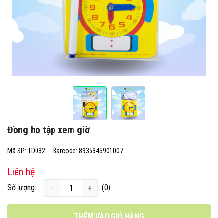
Đồng hồ tập xem giờ
Mã SP: TD032
Barcode: 8935345901007
Liên hệ
Số lượng:
(0)
-
+
THÊM VÀO GIỎ HÀNG