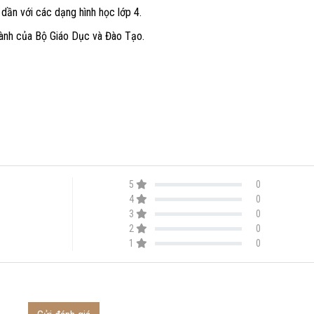
 dần với các dạng hình học lớp 4.
hành của Bộ Giáo Dục và Đào Tạo.
5
0
4
0
3
0
2
0
1
0