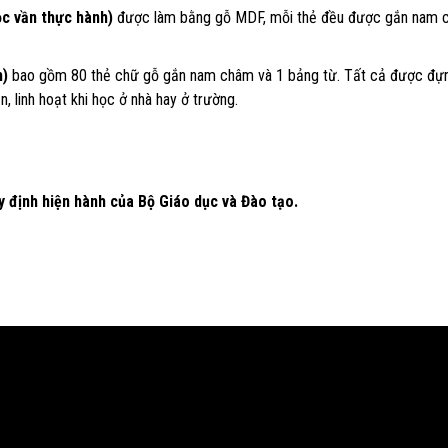
ọc vần thực hành)
được làm bằng gỗ MDF, mỗi thẻ đều được gắn nam
h)
bao gồm 80 thẻ chữ gỗ gắn nam châm và 1 bảng từ. Tất cả được đự
, linh hoạt khi học ở nhà hay ở trường.
y định hiện hành của Bộ Giáo dục và Đào tạo.