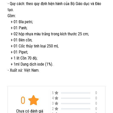
- Quy cách: theo quy định hiện hành của Bộ Giáo dục và Đào
tạo.
Gồm:
+ 01 Đĩa petri;
+ 01 Panh;
+ 02 hộp nhựa màu trắng trong kích thước 25 cm;
+ 01 Đèn cồn;
+ 01 Cốc thủy tinh loại 250 ml,
+ 01 Pipet;
+ 1 lít Cồn 70 độ;
+ 1ml Dung dịch iode (1%).
- Xuất xứ: Việt Nam.
5
0
0
4
0
3
0
2
0
Chưa có đánh giá